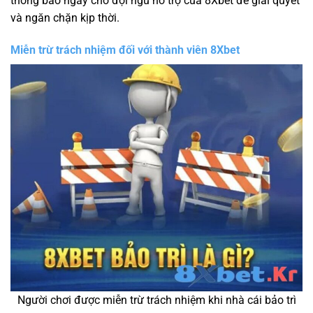
thông báo ngay cho đội ngũ hỗ trợ của 8Xbet để giải quyết
và ngăn chặn kịp thời.
Miễn trừ trách nhiệm đối với thành viên 8Xbet
Người chơi được miễn trừ trách nhiệm khi nhà cái bảo trì