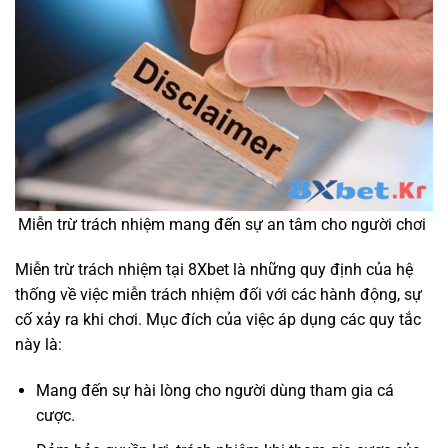
Miễn trừ trách nhiệm mang đến sự an tâm cho người chơi
Miễn trừ trách nhiệm tại 8Xbet là những quy định của hệ
thống về việc miễn trách nhiệm đối với các hành động, sự
cố xảy ra khi chơi. Mục đích của việc áp dụng các quy tắc
này là:
Mang đến sự hài lòng cho người dùng tham gia cá
cược.