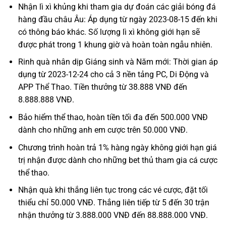
Nhận lì xì khủng khi tham gia dự đoán các giải bóng đá
hàng đầu châu Âu: Áp dụng từ ngày 2023-08-15 đến khi
có thông báo khác. Số lượng lì xì không giới hạn sẽ
được phát trong 1 khung giờ và hoàn toàn ngẫu nhiên.
Rinh quà nhân dịp Giáng sinh và Năm mới: Thời gian áp
dụng từ 2023-12-24 cho cả 3 nền tảng PC, Di Động và
APP Thể Thao. Tiền thưởng từ 38.888 VNĐ đến
8.888.888 VNĐ.
Bảo hiểm thể thao, hoàn tiền tối đa đến 500.000 VNĐ
dành cho những anh em cược trên 50.000 VNĐ.
Chương trình hoàn trả 1% hàng ngày không giới hạn giá
trị nhận được dành cho những bet thủ tham gia cá cược
thể thao.
Nhận quà khi thắng liên tục trong các vé cược, đặt tối
thiểu chỉ 50.000 VNĐ. Thắng liên tiếp từ 5 đến 30 trận
nhận thưởng từ 3.888.000 VNĐ đến 88.888.000 VNĐ.