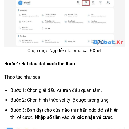
Chọn mục Nạp tiền tại nhà cái 8Xbet
Bước 4: Bắt đầu đặt cược thể thao
Thao tác như sau:
Bước 1: Chọn giải đấu và trận đấu quan tâm.
Bước 2: Chọn hình thức với tỷ lệ cược tương ứng.
Bước 3: Bạn đặt cho cửa nào thì nhấn odd đó sẽ hiển
thị vé cược.
Nhập số tiền
vào và
xác nhận vé cược
.