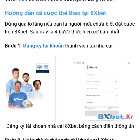
Hướng dẫn cá cược thể thao tại 8Xbet
Đừng quá lo lắng nếu bạn là người mới, chưa biết đặt cược
trên 8Xbet. Sau đây là 4 bước thực hiện cơ bản nhất:
Bước 1:
Đăng ký tài khoản
thành viên tại nhà cái.
Đăng ký tài khoản nhà cái 8Xbet bằng cách điền thông tin