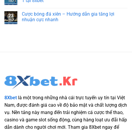
1 tại 8xbet
Th7
Cược bóng đá xiên – Hướng dẫn gia tăng lợi
23
nhuận cực nhanh
Th7
8Xbet
là một trong những nhà cái trực tuyến uy tín tại Việt
Nam, được đánh giá cao về độ bảo mật và chất lượng dịch
vụ. Nền tảng này mang đến trải nghiệm cá cược thể thao,
casino và game slot sống động, cùng hàng loạt ưu đãi hấp
dẫn dành cho người chơi mới. Tham gia 8Xbet ngay để