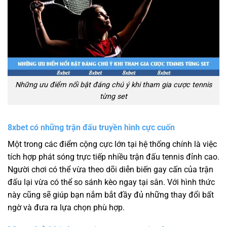
Những ưu điểm nổi bật đáng chú ý khi tham gia cược tennis
từng set
8xbet có những trận đấu truyền hình cực cuốn
Một trong các điểm cộng cực lớn tại hệ thống chính là việc
tích hợp phát sóng trực tiếp nhiều trận đấu tennis đỉnh cao.
Người chơi có thể vừa theo dõi diễn biến gay cấn của trận
đấu lại vừa có thể so sánh kèo ngay tại sân. Với hình thức
này cũng sẽ giúp bạn nắm bắt đầy đủ những thay đổi bất
ngờ và đưa ra lựa chọn phù hợp.