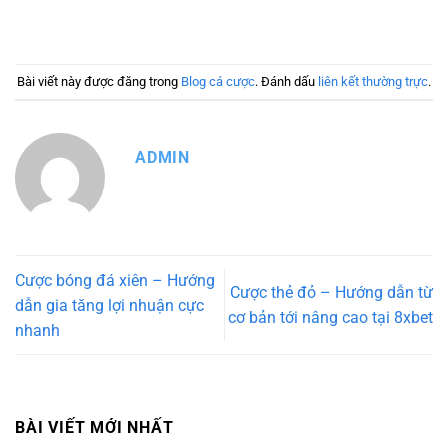
Bài viết này được đăng trong
Blog cá cược
. Đánh dấu
liên kết thường trực
.
ADMIN
Cược bóng đá xiên – Hướng
Cược thẻ đỏ – Hướng dẫn từ
dẫn gia tăng lợi nhuận cực
cơ bản tới nâng cao tại 8xbet
nhanh
BÀI VIẾT MỚI NHẤT