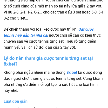
lệ thưởng siêu hấp dẫn. Người chơi cần dự đoán chính xác
tỷ số cuối cùng của mỗi màn so tài nảy lửa giữa 2 tay vợt.
Ví dụ 2-0, 2-1, 1-2, 0-2,.. cho các trận đấu 3 set hoặc 3-0, 3-1,
3-2 cho 5 set,..
Để chiến thắng với loại kèo cược này thì khi
đặt cược
tennis hấp dẫn tại nhà cái
người chơi sẽ cần có kiến thức
chuyên sâu về cược tennis từng set. Hiểu rõ từng điểm
mạnh yếu và lịch sử đối đầu của 2 tay vợt.
Lý do nên tham gia cược tennis từng set tại
8xbet?
Không phải ngẫu nhiên mà hệ thống
8x bet
lại được đông
đảo người chơi tham gia cược tennis từng set. Cùng khám
phá những ưu điểm nổi bật tạo ra sức hút cho loại hình
này nhé:
Luật đơn giản