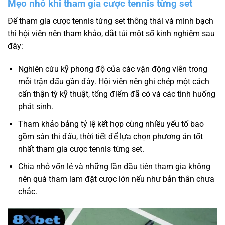
Mẹo nhỏ khi tham gia cược tennis từng set
Để tham gia cược tennis từng set thông thái và minh bạch
thì hội viên nên tham khảo, dắt túi một số kinh nghiệm sau
đây:
Nghiên cứu kỹ phong độ của các vận động viên trong
mỗi trận đấu gần đây. Hội viên nên ghi chép một cách
cẩn thận tỳ kỹ thuật, tổng điểm đã có và các tình huống
phát sinh.
Tham khảo bảng tỷ lệ kết hợp cùng nhiều yếu tố bao
gồm sân thi đấu, thời tiết để lựa chọn phương án tốt
nhất tham gia cược tennis từng set.
Chia nhỏ vốn lẻ và những lần đầu tiên tham gia không
nên quá tham lam đặt cược lớn nếu như bản thân chưa
chắc.