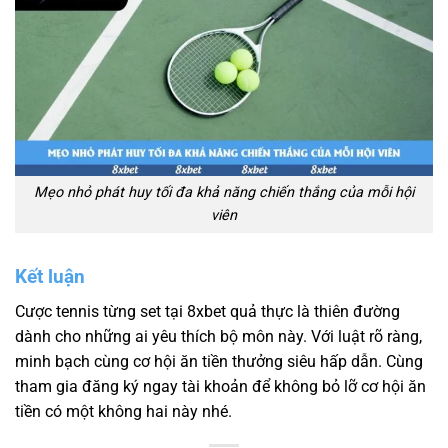
Mẹo nhỏ phát huy tối đa khả năng chiến thắng của mỗi hội
viên
Kết luận
Cược tennis từng set tại 8xbet quả thực là thiên đường
dành cho những ai yêu thích bộ môn này. Với luật rõ ràng,
minh bạch cùng cơ hội ăn tiền thưởng siêu hấp dẫn. Cùng
tham gia đăng ký ngay tài khoản để không bỏ lỡ cơ hội ăn
tiền có một không hai này nhé.