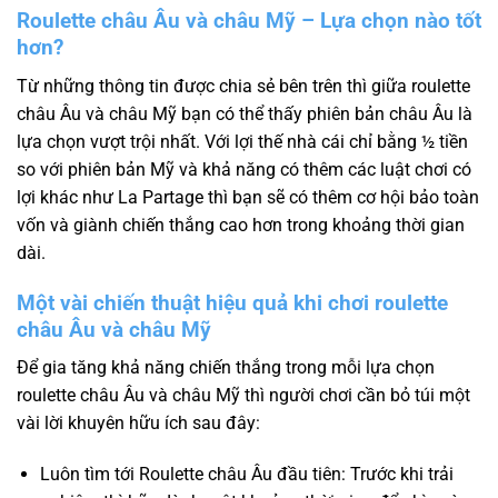
Roulette châu Âu và châu Mỹ – Lựa chọn nào tốt
hơn?
Từ những thông tin được chia sẻ bên trên thì giữa roulette
châu Âu và châu Mỹ bạn có thể thấy phiên bản châu Âu là
lựa chọn vượt trội nhất. Với lợi thế nhà cái chỉ bằng ½ tiền
so với phiên bản Mỹ và khả năng có thêm các luật chơi có
lợi khác như La Partage thì bạn sẽ có thêm cơ hội bảo toàn
vốn và giành chiến thắng cao hơn trong khoảng thời gian
dài.
Một vài chiến thuật hiệu quả khi chơi roulette
châu Âu và châu Mỹ
Để gia tăng khả năng chiến thắng trong mỗi lựa chọn
roulette châu Âu và châu Mỹ thì người chơi cần bỏ túi một
vài lời khuyên hữu ích sau đây:
Luôn tìm tới Roulette châu Âu đầu tiên: Trước khi trải