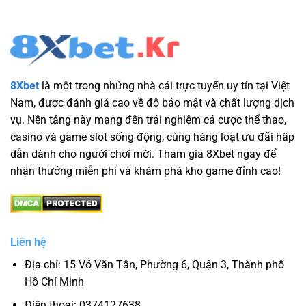
8Xbet
là một trong những nhà cái trực tuyến uy tín tại Việt
Nam, được đánh giá cao về độ bảo mật và chất lượng dịch
vụ. Nền tảng này mang đến trải nghiệm cá cược thể thao,
casino và game slot sống động, cùng hàng loạt ưu đãi hấp
dẫn dành cho người chơi mới. Tham gia 8Xbet ngay để
nhận thưởng miễn phí và khám phá kho game đỉnh cao!
Liên hệ
Địa chỉ: 15 Võ Văn Tần, Phường 6, Quận 3, Thành phố
Hồ Chí Minh
Điện thoại: 0374127638