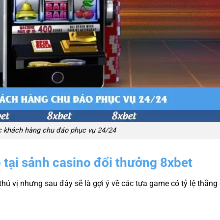
c khách hàng chu đáo phục vụ 24/24
o tại sảnh casino đổi thưởng 8xbet
hú vị nhưng sau đây sẽ là gợi ý về các tựa game có tỷ lệ thắng