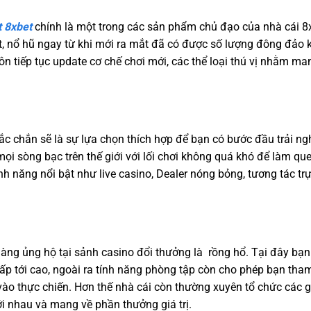
t 8xbet
chính là một trong các sản phẩm chủ đạo của nhà cái 8x
ất, nổ hũ ngay từ khi mới ra mắt đã có được số lượng đông đảo
n tiếp tục update cơ chế chơi mới, các thể loại thú vị nhằm man
ắc chắn sẽ là sự lựa chọn thích hợp để bạn có bước đầu trải ng
ọi sòng bạc trên thế giới với lối chơi không quá khó để làm quen
h năng nổi bật như live casino, Dealer nóng bỏng, tương tác trự
ng ủng hộ tại sảnh casino đổi thưởng là rồng hổ. Tại đây bạn
thấp tới cao, ngoài ra tính năng phòng tập còn cho phép bạn tha
vào thực chiến. Hơn thế nhà cái còn thường xuyên tổ chức các g
với nhau và mang về phần thưởng giá trị.