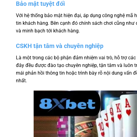
Bảo mật tuyệt đối
Với hệ thống bảo mật hiện đại, áp dụng công nghệ mã h
tin khách hàng. Bên cạnh đó chính sách chơi cũng như đ
và minh bạch tới khách hàng.
CSKH tận tâm và chuyên nghiệp
Là một trong các bộ phận đảm nhiệm vai trò, hỗ trợ các 
đây đều được đào tạo chuyên nghiệp, tận tâm và luôn tr
mái phản hồi thông tin hoặc trình bày rõ nội dung vấn 
nhất.