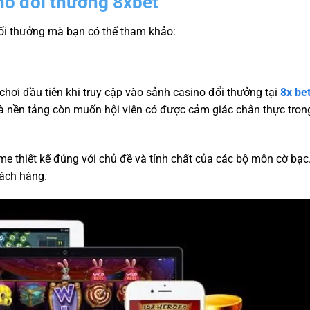
no đổi thưởng 8xbet
đổi thưởng mà bạn có thể tham khảo:
chơi đầu tiên khi truy cập vào sảnh casino đổi thưởng tại
8x be
à nền tảng còn muốn hội viên có được cảm giác chân thực tron
e thiết kế đúng với chủ đề và tính chất của các bộ môn cờ bạc
hách hàng.