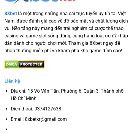
8Xbet
là một trong những nhà cái trực tuyến uy tín tại Việt
Nam, được đánh giá cao về độ bảo mật và chất lượng dịch
vụ. Nền tảng này mang đến trải nghiệm cá cược thể thao,
casino và game slot sống động, cùng hàng loạt ưu đãi hấp
dẫn dành cho người chơi mới. Tham gia 8Xbet ngay để
nhận thưởng miễn phí và khám phá kho game đỉnh cao!
Liên hệ
Địa chỉ: 15 Võ Văn Tần, Phường 6, Quận 3, Thành phố
Hồ Chí Minh
Điện thoại: 0374127638
Email:
8xbetkr@gmail.com
Website:
https://8xbet.kr/