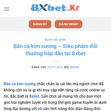
Bỏ
qua
nội
dung
ĐĂNG KÝ
ĐĂNG NHẬP
BLOG CÁ CƯỢC
Bắn cá kim cương – Siêu phẩm đổi
thưởng hấp dẫn tại 8xbet
ĐĂNG VÀO
22/07/2025
BỞI
ADMIN
Bắn cá kim cương
chắc chắn là cái tên mà người chơi đã
không còn xa lạ gì khi truy cập nền tảng cá cược online uy
tín, đặc biệt là
8xbet
. Sân chơi sẽ mang tới cho bạn một
góc trải nghiệm tuyệt vời trong thế giới game huyền bí dưới
lòng đại dương với vô vàn tính năng độc đáo đang đón