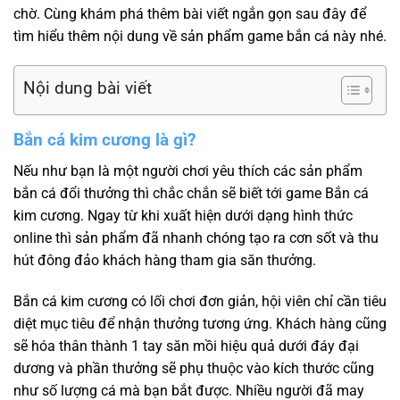
chờ. Cùng khám phá thêm bài viết ngắn gọn sau đây để
tìm hiểu thêm nội dung về sản phẩm game bắn cá này nhé.
Nội dung bài viết
Bắn cá kim cương là gì?
Nếu như bạn là một người chơi yêu thích các sản phẩm
bắn cá đổi thưởng thì chắc chắn sẽ biết tới game Bắn cá
kim cương. Ngay từ khi xuất hiện dưới dạng hình thức
online thì sản phẩm đã nhanh chóng tạo ra cơn sốt và thu
hút đông đảo khách hàng tham gia săn thưởng.
Bắn cá kim cương có lối chơi đơn giản, hội viên chỉ cần tiêu
diệt mục tiêu để nhận thưởng tương ứng. Khách hàng cũng
sẽ hóa thân thành 1 tay săn mồi hiệu quả dưới đáy đại
dương và phần thưởng sẽ phụ thuộc vào kích thước cũng
như số lượng cá mà bạn bắt được. Nhiều người đã may