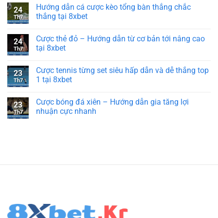
Hướng dẫn cá cược kèo tổng bàn thắng chắc
24
thắng tại 8xbet
Th7
Cược thẻ đỏ – Hướng dẫn từ cơ bản tới nâng cao
24
tại 8xbet
Th7
Cược tennis từng set siêu hấp dẫn và dễ thắng top
23
1 tại 8xbet
Th7
Cược bóng đá xiên – Hướng dẫn gia tăng lợi
23
nhuận cực nhanh
Th7