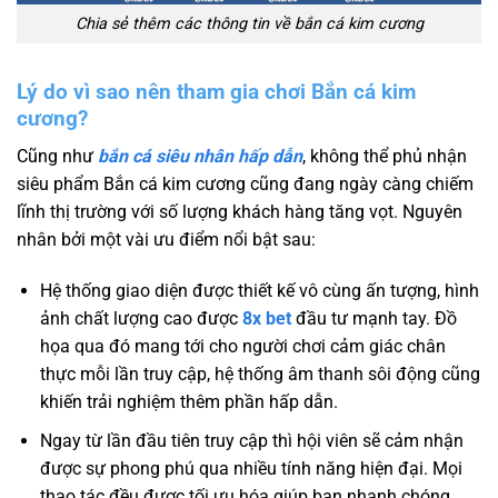
Chia sẻ thêm các thông tin về bắn cá kim cương
Lý do vì sao nên tham gia chơi Bắn cá kim
cương?
Cũng như
bắn cá siêu nhân hấp dẫn
, không thể phủ nhận
siêu phẩm Bắn cá kim cương cũng đang ngày càng chiếm
lĩnh thị trường với số lượng khách hàng tăng vọt. Nguyên
nhân bởi một vài ưu điểm nổi bật sau:
Hệ thống giao diện được thiết kế vô cùng ấn tượng, hình
ảnh chất lượng cao được
8x bet
đầu tư mạnh tay. Đồ
họa qua đó mang tới cho người chơi cảm giác chân
thực mỗi lần truy cập, hệ thống âm thanh sôi động cũng
khiến trải nghiệm thêm phần hấp dẫn.
Ngay từ lần đầu tiên truy cập thì hội viên sẽ cảm nhận
được sự phong phú qua nhiều tính năng hiện đại. Mọi
thao tác đều được tối ưu hóa giúp bạn nhanh chóng