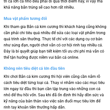
trí cá lớn cá nhỏ đều phải đi qua thời điểm này, vì vậy mà
khả năng bắn trúng sẽ cao hơn rất nhiều.
Mua vật phẩm tương đối
Khi tham gia Bắn cá kim cương thì khách hàng cũng không
cần phải chi tiêu quá nhiều để sửa các loại vật phẩm trong
quá trình săn thưởng. Thực tế chỉ với các dụng cụ cơ bản
như súng đạn, người chơi vẫn có cơ hội rinh tay nhiều cá.
Đây là bí quyết giúp bạn tiết kiệm tối ưu chi phí mà vẫn có
thể tận hưởng được niềm vui bắn cá online.
Không nên tiêu diệt cá lớn đầu tiên
Khi chơi Bắn cá kim cương thì hội viên cũng cần nắm rõ
cách tiêu diệt từng loại cá. Thay vì nhắm vào các mục tiêu
lớn ngay từ đầu thì bạn cần tập trung vào những con cá
nhỏ để thu hồi vốn. Sau khi đã ổn định thì hãy dồn sức và
kỹ năng của bản thân vào việc săn đuổi mục tiêu lớn để
rinh tay khoản tiền thưởng hấp dẫn.