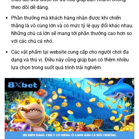
theo dõi dễ dàng.
Phần thưởng mà khách hàng nhận được khi chiến
thắng là vô cùng lớn và có mức tỷ lệ quy đổi khác nhau.
Những chú cá lớn sẽ mang tới phần thưởng cao hơn so
với các chú cá nhỏ.
Các vật phẩm tại website cung cấp cho người chơi đa
dạng và thú vị. Điều này cũng giúp bạn có thêm nhiều
lựa chọn trong suốt quá trình trải nghiệm.