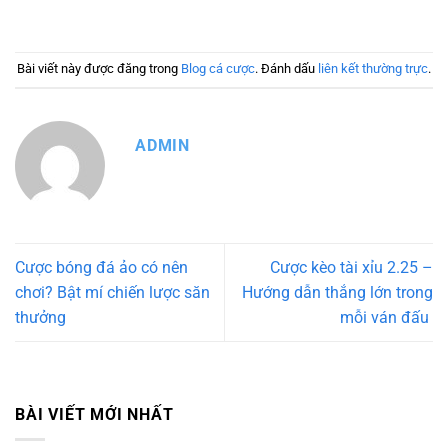
Bài viết này được đăng trong
Blog cá cược
. Đánh dấu
liên kết thường trực
.
ADMIN
Cược bóng đá ảo có nên
Cược kèo tài xỉu 2.25 –
chơi? Bật mí chiến lược săn
Hướng dẫn thắng lớn trong
thưởng
mỗi ván đấu
BÀI VIẾT MỚI NHẤT