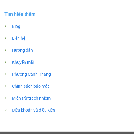
Tìm hiểu thêm
Blog
Liên hệ
Hướng dẫn
Khuyến mãi
Phương Cảnh Khang
Chính sách bảo mật
Miễn trừ trách nhiệm
Điều khoản và điều kiện