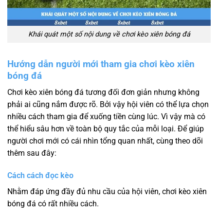
Khái quát một số nội dung về chơi kèo xiên bóng đá
Hướng dẫn người mới tham gia chơi kèo xiên
bóng đá
Chơi kèo xiên bóng đá tương đối đơn giản nhưng không
phải ai cũng nắm được rõ. Bởi vậy hội viên có thể lựa chọn
nhiều cách tham gia để xuống tiền cùng lúc. Vì vậy mà có
thể hiểu sâu hơn về toàn bộ quy tắc của mỗi loại. Để giúp
người chơi mới có cái nhìn tổng quan nhất, cùng theo dõi
thêm sau đây:
Cách cách đọc kèo
Nhằm đáp ứng đầy đủ nhu cầu của hội viên, chơi kèo xiên
bóng đá có rất nhiều cách.