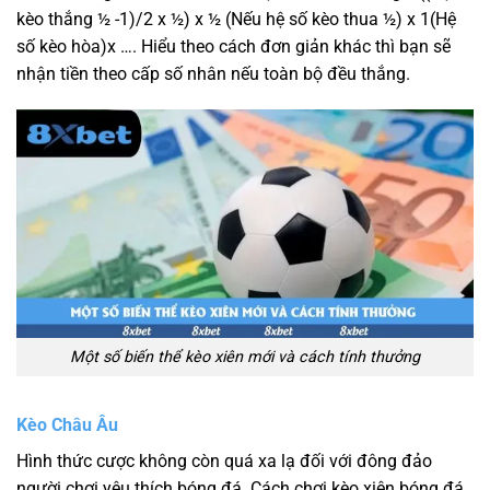
kèo thắng ½ -1)/2 x ½) x ½ (Nếu hệ số kèo thua ½) x 1(Hệ
số kèo hòa)x …. Hiểu theo cách đơn giản khác thì bạn sẽ
nhận tiền theo cấp số nhân nếu toàn bộ đều thắng.
Một số biến thể kèo xiên mới và cách tính thưởng
Kèo Châu Âu
Hình thức cược không còn quá xa lạ đối với đông đảo
người chơi yêu thích bóng đá. Cách chơi kèo xiên bóng đá