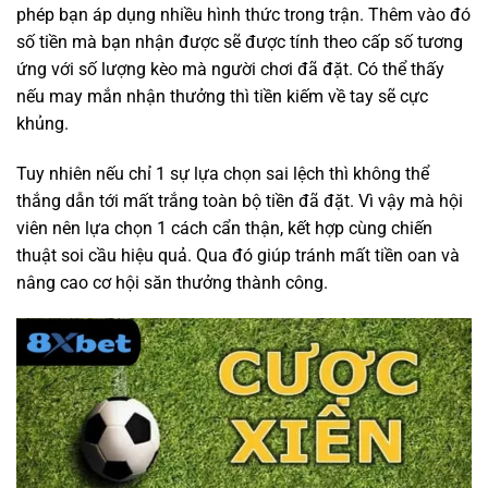
phép bạn áp dụng nhiều hình thức trong trận. Thêm vào đó
số tiền mà bạn nhận được sẽ được tính theo cấp số tương
ứng với số lượng kèo mà người chơi đã đặt. Có thể thấy
nếu may mắn nhận thưởng thì tiền kiếm về tay sẽ cực
khủng.
Tuy nhiên nếu chỉ 1 sự lựa chọn sai lệch thì không thể
thắng dẫn tới mất trắng toàn bộ tiền đã đặt. Vì vậy mà hội
viên nên lựa chọn 1 cách cẩn thận, kết hợp cùng chiến
thuật soi cầu hiệu quả. Qua đó giúp tránh mất tiền oan và
nâng cao cơ hội săn thưởng thành công.