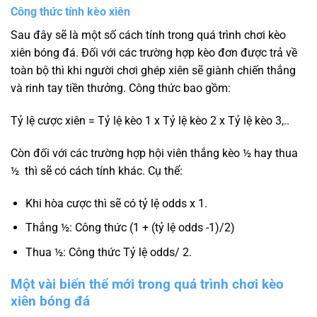
Công thức tính kèo xiên
Sau đây sẽ là một số cách tính trong quá trình chơi kèo
xiên bóng đá. Đối với các trường hợp kèo đơn được trả về
toàn bộ thì khi người chơi ghép xiên sẽ giành chiến thắng
và rinh tay tiền thưởng. Công thức bao gồm:
Tỷ lệ cược xiên = Tỷ lệ kèo 1 x Tỷ lệ kèo 2 x Tỷ lệ kèo 3,..
Còn đối với các trường hợp hội viên thắng kèo ½ hay thua
½ thì sẽ có cách tính khác. Cụ thể:
Khi hòa cược thì sẽ có tỷ lệ odds x 1.
Thắng ½: Công thức (1 + (tỷ lệ odds -1)/2)
Thua ½: Công thức Tỷ lệ odds/ 2.
Một vài biến thể mới trong quá trình chơi kèo
xiên bóng đá