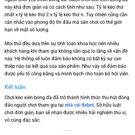
này khá đơn giản và có cách tính như sau: Tỷ lệ kèo thứ
nhất x tỷ lệ kèo thứ 2 x tỷ lệ kèo thứ n. Tuy nhiên cũng cần
cân nhắc vào phong độ thi đấu mà sân chơi có thể giới
hạn về mặt số lượng.
Mọi thứ đều dựa trên sự tính toán khoa học nên nhiều
khách hàng khi tham gia không cần quá lo lắng về vấn đề
này. Hệ thống sẽ luôn đảm bảo không có bất kỳ sự can
thiệp nào tại kết quả của sản phẩm. Như vậy sẽ đảm bảo
được yếu tố công bằng và minh bạch cho toàn bộ hội viên.
Kết luận
Chơi kèo xiên bóng đá đã trở thành hình thức thu hút đông
đảo người chơi tham gia tại
nhà cái 8xbet
. Sở hữu luật
chơi đơn giản, bạn sẽ nhận được nhiều trải nghiệm thú vị,
vô cùng đặc sắc.