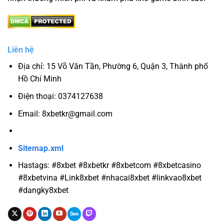
Liên hệ
Địa chỉ: 15 Võ Văn Tần, Phường 6, Quận 3, Thành phố
Hồ Chí Minh
Điện thoại: 0374127638
Email:
8xbetkr@gmail.com
Website:
https://8xbet.kr/
Sitemap.xml
Hastags: #8xbet #8xbetkr #8xbetcom #8xbetcasino
#8xbetvina #Link8xbet #nhacai8xbet #linkvao8xbet
#dangky8xbet