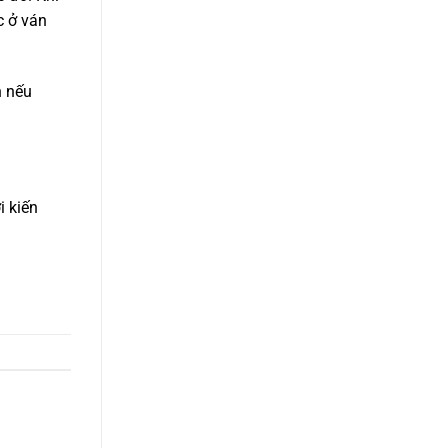
c ở ván
n nếu
i kiến