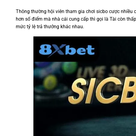
Thông thường hội viên tham gia chơi sicbo cược nhiều 
hơn số điểm mà nhà cái cung cấp thì gọi là Tài còn thấp
mức tỷ lệ trả thưởng khác nhau.