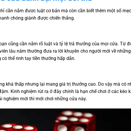
 chỉ cần nắm được luật cơ bản mà còn cần biết thêm một số mẹo
nhanh chóng giành được chiến thắng.
bạn cũng cần nắm rõ luật và tỷ lệ trả thưởng của mọi cửa. Từ đ
i viên lâu năm thường đưa ra lời khuyên cho người mới về nhữn
có thể rinh tay tiền thưởng hấp dẫn.
rúng khá thấp nhưng lại mang giá trị thưởng cao. Do vậy mà có n
ậm. Kinh nghiệm rút ra ở đây chính là hạn chế chơi ở các kèo k
rải nghiệm mới thì mới chơi những cửa này.