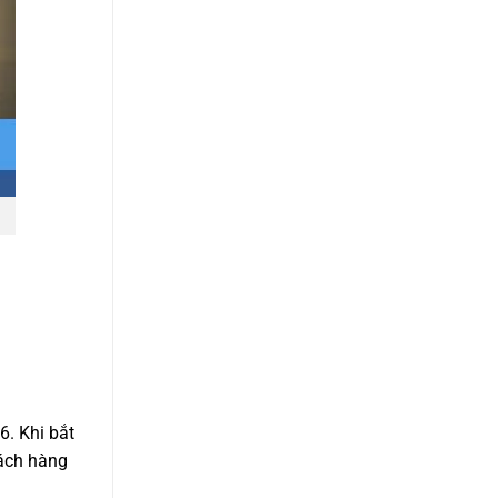
6. Khi bắt
hách hàng