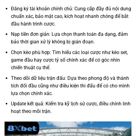
Đăng ký tài khoản chính chủ: Cung cấp đầy đủ nội dung
chuẩn xác, bảo mật cao, kích hoạt nhanh chóng để bắt
đầu hành trình cược.
Nạp tiền đơn giản: Lựa chọn thanh toán đa dạng, đảm
bảo thời gian xử lý không bị gián đoạn.
Chọn kèo phù hợp: Tìm hiểu các loại cược như kèo set,
game đầu hay cược tỷ số chính xác để có góc nhìn
chiến thuật cụ thể.
Theo dõi dữ liệu trận đấu: Dựa theo phong độ và thành
tích đối đầu cũng như điều kiện thi đấu để có cho mình
lựa chọn chính xác.
Update kết quả: Kiểm tra kỹ lịch sử cược, điều chỉnh linh
hoạt theo mỗi trận.