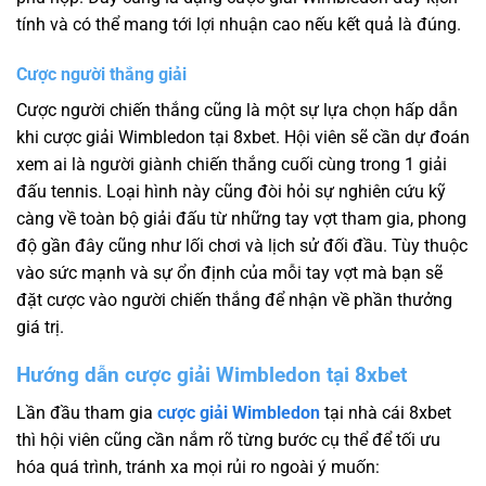
tính và có thể mang tới lợi nhuận cao nếu kết quả là đúng.
Cược người thắng giải
Cược người chiến thắng cũng là một sự lựa chọn hấp dẫn
khi cược giải Wimbledon tại 8xbet. Hội viên sẽ cần dự đoán
xem ai là người giành chiến thắng cuối cùng trong 1 giải
đấu tennis. Loại hình này cũng đòi hỏi sự nghiên cứu kỹ
càng về toàn bộ giải đấu từ những tay vợt tham gia, phong
độ gần đây cũng như lối chơi và lịch sử đối đầu. Tùy thuộc
vào sức mạnh và sự ổn định của mỗi tay vợt mà bạn sẽ
đặt cược vào người chiến thắng để nhận về phần thưởng
giá trị.
Hướng dẫn cược giải Wimbledon tại 8xbet
Lần đầu tham gia
cược giải Wimbledon
tại nhà cái 8xbet
thì hội viên cũng cần nắm rõ từng bước cụ thể để tối ưu
hóa quá trình, tránh xa mọi rủi ro ngoài ý muốn: