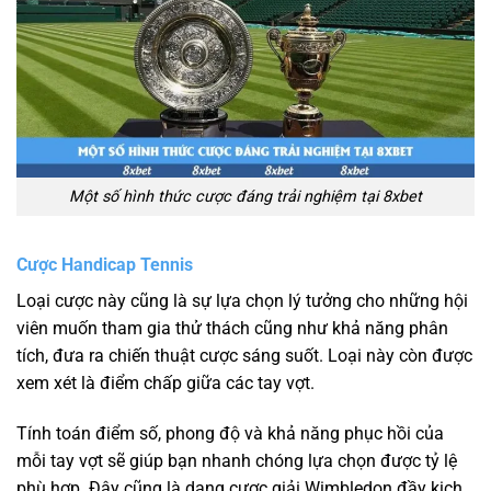
Một số hình thức cược đáng trải nghiệm tại 8xbet
Cược Handicap Tennis
Loại cược này cũng là sự lựa chọn lý tưởng cho những hội
viên muốn tham gia thử thách cũng như khả năng phân
tích, đưa ra chiến thuật cược sáng suốt. Loại này còn được
xem xét là điểm chấp giữa các tay vợt.
Tính toán điểm số, phong độ và khả năng phục hồi của
mỗi tay vợt sẽ giúp bạn nhanh chóng lựa chọn được tỷ lệ
phù hợp. Đây cũng là dạng cược giải Wimbledon đầy kịch