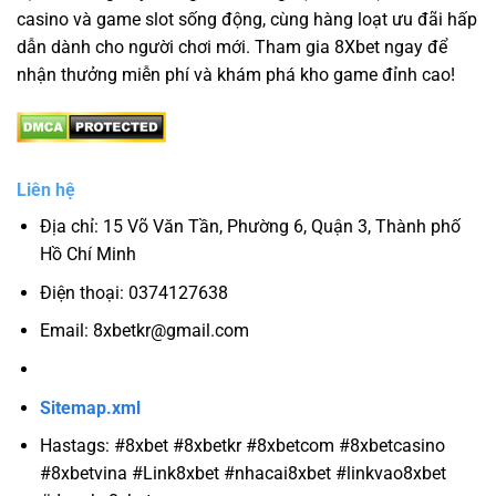
casino và game slot sống động, cùng hàng loạt ưu đãi hấp
dẫn dành cho người chơi mới. Tham gia 8Xbet ngay để
nhận thưởng miễn phí và khám phá kho game đỉnh cao!
Liên hệ
Địa chỉ: 15 Võ Văn Tần, Phường 6, Quận 3, Thành phố
Hồ Chí Minh
Điện thoại: 0374127638
Email:
8xbetkr@gmail.com
Website:
https://8xbet.kr/
Sitemap.xml
Hastags: #8xbet #8xbetkr #8xbetcom #8xbetcasino
#8xbetvina #Link8xbet #nhacai8xbet #linkvao8xbet