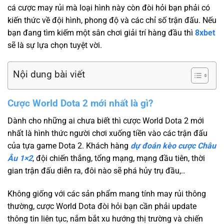
cá cược may rủi mà loại hình này còn đòi hỏi bạn phải có
kiến thức về đội hình, phong độ và các chỉ số trận đấu. Nếu
bạn đang tìm kiếm một sân chơi giải trí hàng đầu thì
8xbet
sẽ là sự lựa chọn tuyệt vời.
Nội dung bài viết
Cược World Dota 2 mới nhất là gì?
Dành cho những ai chưa biết thì cược World Dota 2 mới
nhất là hình thức người chơi xuống tiền vào các trận đấu
của tựa game Dota 2. Khách hàng
dự đoán kèo cược Châu
Âu 1×2
, đội chiến thắng, tổng mạng, mạng đầu tiên, thời
gian trận đấu diễn ra, đôi nào sẽ phá hủy trụ đầu,..
Không giống với các sản phẩm mang tính may rủi thông
thường, cược World Dota đòi hỏi bạn cần phải update
thông tin liên tục, nắm bắt xu hướng thị trường và chiến