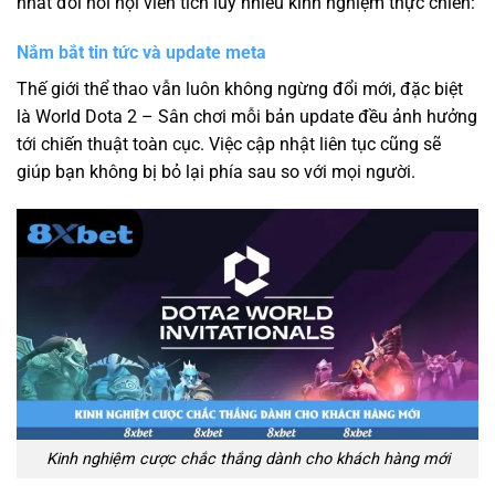
nhất đòi hỏi hội viên tích lũy nhiều kinh nghiệm thực chiến:
Nắm bắt tin tức và update meta
Thế giới thể thao vẫn luôn không ngừng đổi mới, đặc biệt
là World Dota 2 – Sân chơi mỗi bản update đều ảnh hưởng
tới chiến thuật toàn cục. Việc cập nhật liên tục cũng sẽ
giúp bạn không bị bỏ lại phía sau so với mọi người.
Kinh nghiệm cược chắc thắng dành cho khách hàng mới