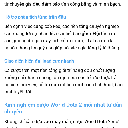
từ chuyên gia đều đảm bảo tính công bằng và minh bạch.
Hỗ trợ phân tích từng trận đấu
Bên cạnh việc cung cấp kèo, các nền tảng chuyên nghiệp
còn mang tới sự phân tích chi tiết bao gồm: Đội hình ra
sân, phong độ gần đây, lịch sử đối đầu,.. Tất cả đều là
nguồn thông tin quý giá giúp hội viên gia tăng tỷ lệ thắng.
Giao diện hiện đại load cực nhanh
Cá cược trên một nền tảng giải trí hàng đầu chất lượng
không chỉ nhanh chóng, ổn định mà còn tối ưu được trải
nghiệm hội viên, hỗ trợ nạp rút tiền một cách linh hoạt, bảo
mật tuyệt đối.
Kinh nghiệm cược World Dota 2 mới nhất từ dân
chuyên
Không chỉ cần dựa vào may mắn, cược World Dota 2 mới