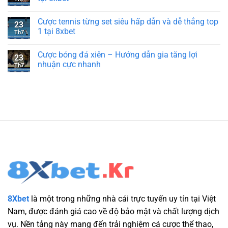
Cược tennis từng set siêu hấp dẫn và dễ thắng top
23
1 tại 8xbet
Th7
Cược bóng đá xiên – Hướng dẫn gia tăng lợi
23
nhuận cực nhanh
Th7
8Xbet
là một trong những nhà cái trực tuyến uy tín tại Việt
Nam, được đánh giá cao về độ bảo mật và chất lượng dịch
vụ. Nền tảng này mang đến trải nghiệm cá cược thể thao,