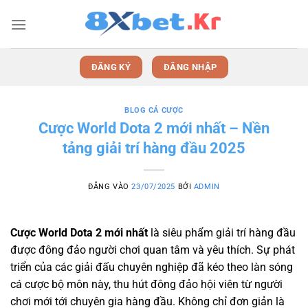
Bỏ
qua
nội
dung
ĐĂNG KÝ
ĐĂNG NHẬP
BLOG CÁ CƯỢC
Cược World Dota 2 mới nhất – Nền
tảng giải trí hàng đầu 2025
ĐĂNG VÀO
23/07/2025
BỞI
ADMIN
Cược World Dota 2 mới nhất
là siêu phẩm giải trí hàng đầu
được đông đảo người chơi quan tâm và yêu thích. Sự phát
triển của các giải đấu chuyên nghiệp đã kéo theo làn sóng
cá cược bộ môn này, thu hút đông đảo hội viên từ người
chơi mới tới chuyên gia hàng đầu. Không chỉ đơn giản là