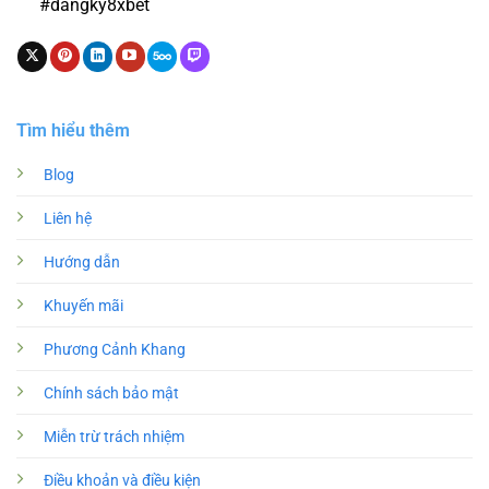
#dangky8xbet
Tìm hiểu thêm
Blog
Liên hệ
Hướng dẫn
Khuyến mãi
Phương Cảnh Khang
Chính sách bảo mật
Miễn trừ trách nhiệm
Điều khoản và điều kiện