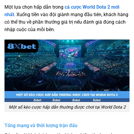
Một lựa chọn hấp dẫn trong
cá cược World Dota 2 mới
nhất
. Xuống tiền vào đội giành mạng đầu tiên, khách hàng
có thể thu về phần thưởng giá trị nếu đánh giá đúng cách
nhập cuộc của mỗi bên.
Một số kèo cược hấp dẫn thường được chơi tại World Dota 2
Tổng mạng và thời lượng trận đấu