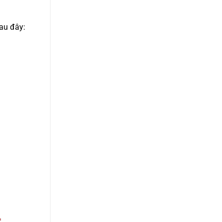
au đây: