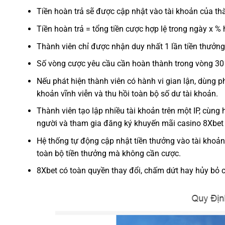
Tiền hoàn trả sẽ được cập nhật vào tài khoản của th
Tiền hoàn trả = tổng tiền cược hợp lệ trong ngày x %
Thành viên chỉ được nhận duy nhất 1 lần tiền thưởng
Số vòng cược yêu cầu cần hoàn thành trong vòng 30 n
Nếu phát hiện thành viên có hành vi gian lận, dùng ph
khoản vĩnh viễn và thu hồi toàn bộ số dư tài khoản.
Thành viên tạo lập nhiều tài khoản trên một IP, cùng 
người và tham gia đăng ký khuyến mãi casino 8Xbet lặ
Hệ thống tự động cập nhật tiền thưởng vào tài khoản
toàn bộ tiền thưởng mà không cần cược.
8Xbet có toàn quyền thay đổi, chấm dứt hay hủy bỏ 