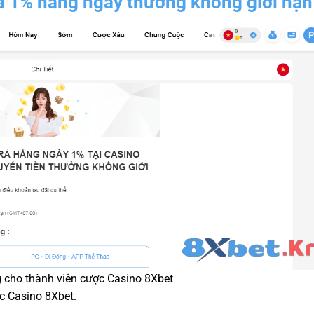
ả 1% hàng ngày thưởng không giới hạn
g cho thành viên cược Casino 8Xbet
ợc Casino 8Xbet.