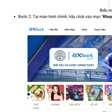
Biểu m
Bước 2: Tại màn hình chính, hãy click vào mục “
Khuy