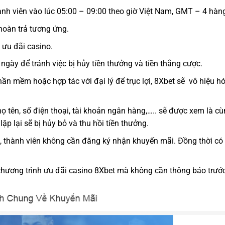
ành viên vào lúc 05:00 – 09:00 theo giờ Việt Nam, GMT – 4 hàn
 hoàn trả tương ứng.
 ưu đãi casino.
gày để tránh việc bị hủy tiền thưởng và tiền thắng cược.
ần mềm hoặc hợp tác với đại lý để trục lợi, 8Xbet sẽ vô hiệu hó
họ tên, số điện thoại, tài khoản ngân hàng,….. sẽ được xem là c
p lại sẽ bị hủy bỏ và thu hồi tiền thưởng.
, thành viên không cần đăng ký nhận khuyến mãi. Đồng thời có 
chương trình ưu đãi casino 8Xbet mà không cần thông báo trước