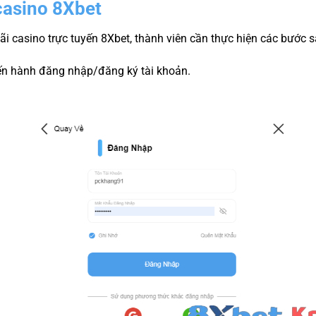
casino 8Xbet
i casino trực tuyến 8Xbet, thành viên cần thực hiện các bước s
ến hành đăng nhập/đăng ký tài khoản.