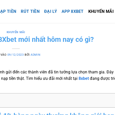
ẠP TIỀN
RÚT TIỀN
ĐẠI LÝ
APP 8XBET
KHUYẾN MÃI
KHUYẾN MÃI
8Xbet mới nhất hôm nay có gì?
 VÀO
09/12/2023
BỞI
ADMIN
nh gửi đến các thành viên đã tin tưởng lựa chọn tham gia. Đây 
ạp tiền thật. Tìm hiểu ưu đãi mới nhất tại
8xbet
đang được tri