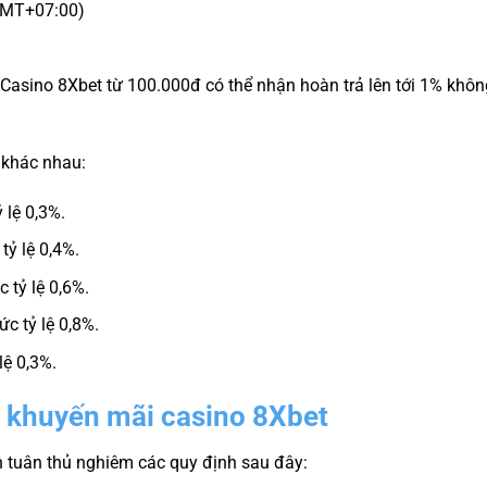
(GMT+07:00)
Casino 8Xbet từ 100.000đ có thể nhận hoàn trả lên tới 1% khôn
 khác nhau:
 lệ 0,3%.
tỷ lệ 0,4%.
 tỷ lệ 0,6%.
c tỷ lệ 0,8%.
lệ 0,3%.
 khuyến mãi casino 8Xbet
 tuân thủ nghiêm các quy định sau đây: