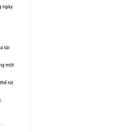
g ngày.
a tài
ùng một
thể rút
.