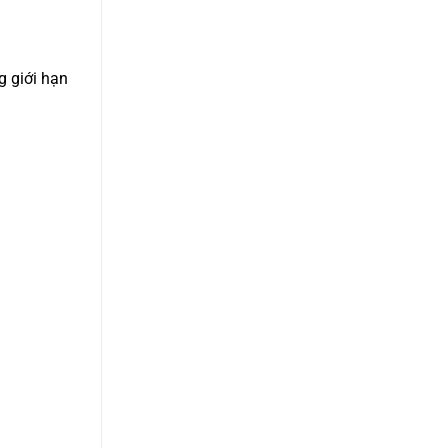
g giới hạn