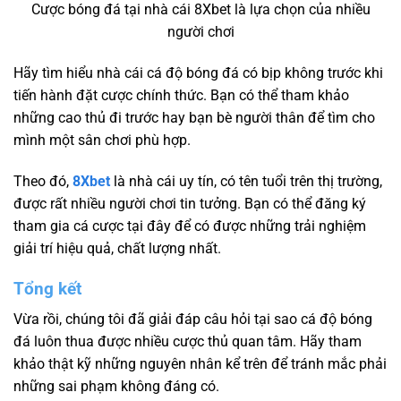
Cược bóng đá tại nhà cái 8Xbet là lựa chọn của nhiều
người chơi
Hãy tìm hiểu nhà cái cá độ bóng đá có bịp không trước khi
tiến hành đặt cược chính thức. Bạn có thể tham khảo
những cao thủ đi trước hay bạn bè người thân để tìm cho
mình một sân chơi phù hợp.
Theo đó,
8Xbet
là nhà cái uy tín, có tên tuổi trên thị trường,
được rất nhiều người chơi tin tưởng. Bạn có thể đăng ký
tham gia cá cược tại đây để có được những trải nghiệm
giải trí hiệu quả, chất lượng nhất.
Tổng kết
Vừa rồi, chúng tôi đã giải đáp câu hỏi tại sao cá độ bóng
đá luôn thua được nhiều cược thủ quan tâm. Hãy tham
khảo thật kỹ những nguyên nhân kể trên để tránh mắc phải
những sai phạm không đáng có.