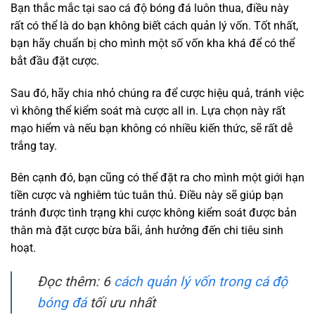
Bạn thắc mắc tại sao cá độ bóng đá luôn thua, điều này
rất có thể là do bạn không biết cách quản lý vốn. Tốt nhất,
bạn hãy chuẩn bị cho mình một số vốn kha khá để có thể
bắt đầu đặt cược.
Sau đó, hãy chia nhỏ chúng ra để cược hiệu quả, tránh việc
vì không thể kiểm soát mà cược all in. Lựa chọn này rất
mạo hiểm và nếu bạn không có nhiều kiến thức, sẽ rất dễ
trắng tay.
Bên cạnh đó, bạn cũng có thể đặt ra cho mình một giới hạn
tiền cược và nghiêm túc tuân thủ. Điều này sẽ giúp bạn
tránh được tình trạng khi cược không kiểm soát được bản
thân mà đặt cược bừa bãi, ảnh hưởng đến chi tiêu sinh
hoạt.
Đọc thêm: 6
cách quản lý vốn trong cá độ
bóng đá
tối ưu nhất