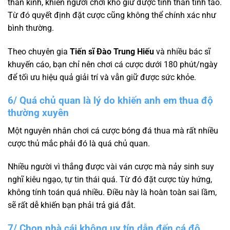
thần kinh, khiến người chơi khó giữ được tinh thần tỉnh táo.
Từ đó quyết định đặt cược cũng không thể chính xác như
bình thường.
Theo chuyên gia
Tiến sĩ Đào Trung Hiếu
và nhiều bác sĩ
khuyến cáo, bạn chỉ nên chơi cá cược dưới 180 phút/ngày
để tối ưu hiệu quả giải trí và vẫn giữ được sức khỏe.
6/ Quá chủ quan là lý do khiến anh em thua độ
thường xuyên
Một nguyên nhân chơi cá cược bóng đá thua mà rất nhiều
cược thủ mắc phải đó là quá chủ quan.
Nhiều người vì thắng được vài ván cược mà nảy sinh suy
nghĩ kiêu ngạo, tự tin thái quá. Từ đó đặt cược tùy hứng,
không tính toán quá nhiều. Điều này là hoàn toàn sai lầm,
sẽ rất dễ khiến bạn phải trả giá đắt.
7/ Chọn nhà cái không uy tín dẫn đến cá độ