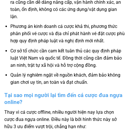
ra cũng cần dễ dàng nâng cấp, vận hành chính xác, an
toàn, ổn định, không có các ứng dụng/vật dụng gian
lận.
Phương án kinh doanh cá cược khả thi, phương thức
phân phối vé cược và địa chỉ phát hành vé đặt cược phù
hợp quy định pháp luật và nghị định mới nhất.
Cơ sở tổ chức cần cam kết tuân thủ các quy định pháp
luật Việt Nam và quốc tế. Đồng thời cũng cần đảm bảo
an ninh, trật tự xã hội và hỗ trợ cộng đồng.
Quản lý nghiêm ngặt về nguồn khách, đảm bảo không
gian chơi uy tín, an toàn và đạt chuẩn.
Tại sao mọi người lại tìm đến cá cược đua ngựa
online?
Thay vì cá cược offline, nhiều người hiện nay lựa chọn
cược đua ngựa online. Điều này là bởi hình thức này sở
hữu 3 ưu điểm vượt trội, chẳng hạn như: