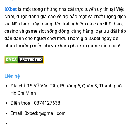
8Xbet
là một trong những nhà cái trực tuyến uy tín tại Việt
Nam, được đánh giá cao về độ bảo mật và chất lượng dịch
vụ. Nền tảng này mang đến trải nghiệm cá cược thể thao,
casino và game slot sống động, cùng hàng loạt ưu đãi hấp
dẫn dành cho người chơi mới. Tham gia 8Xbet ngay để
nhận thưởng miễn phí và khám phá kho game đỉnh cao!
Liên hệ
Địa chỉ: 15 Võ Văn Tần, Phường 6, Quận 3, Thành phố
Hồ Chí Minh
Điện thoại: 0374127638
Email:
8xbetkr@gmail.com
Website:
https://8xbet.kr/