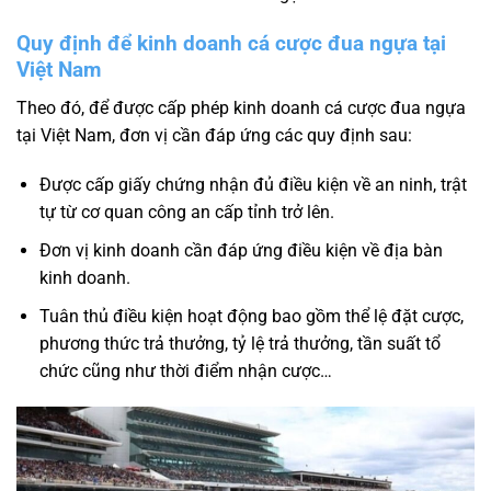
Quy định để kinh doanh cá cược đua ngựa tại
Việt Nam
Theo đó, để được cấp phép kinh doanh cá cược đua ngựa
tại Việt Nam, đơn vị cần đáp ứng các quy định sau:
Được cấp giấy chứng nhận đủ điều kiện về an ninh, trật
tự từ cơ quan công an cấp tỉnh trở lên.
Đơn vị kinh doanh cần đáp ứng điều kiện về địa bàn
kinh doanh.
Tuân thủ điều kiện hoạt động bao gồm thể lệ đặt cược,
phương thức trả thưởng, tỷ lệ trả thưởng, tần suất tổ
chức cũng như thời điểm nhận cược…