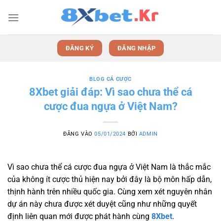
Bỏ
qua
nội
dung
ĐĂNG KÝ
ĐĂNG NHẬP
BLOG CÁ CƯỢC
8Xbet giải đáp: Vì sao chưa thể cá
cược đua ngựa ở Việt Nam?
ĐĂNG VÀO
05/01/2024
BỞI
ADMIN
Vì sao chưa thể cá cược đua ngựa ở Việt Nam là thắc mắc
của không ít cược thủ hiện nay bởi đây là bộ môn hấp dẫn,
thịnh hành trên nhiều quốc gia. Cùng xem xét nguyên nhân
dự án này chưa được xét duyệt cũng như những quyết
định liên quan mới được phát hành cùng
8Xbet
.