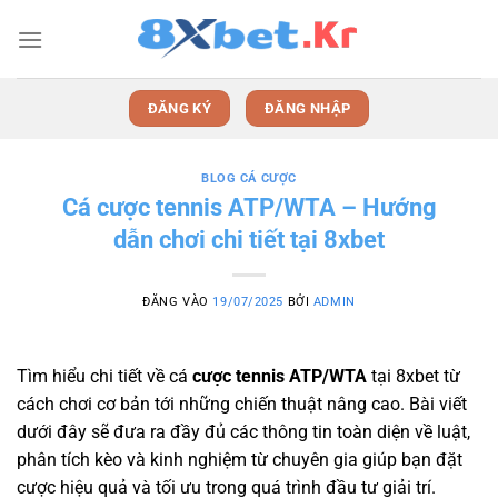
Bỏ
qua
nội
dung
ĐĂNG KÝ
ĐĂNG NHẬP
BLOG CÁ CƯỢC
Cá cược tennis ATP/WTA – Hướng
dẫn chơi chi tiết tại 8xbet
ĐĂNG VÀO
19/07/2025
BỞI
ADMIN
Tìm hiểu chi tiết về cá
cược tennis ATP/WTA
tại 8xbet từ
cách chơi cơ bản tới những chiến thuật nâng cao. Bài viết
dưới đây sẽ đưa ra đầy đủ các thông tin toàn diện về luật,
phân tích kèo và kinh nghiệm từ chuyên gia giúp bạn đặt
cược hiệu quả và tối ưu trong quá trình đầu tư giải trí.