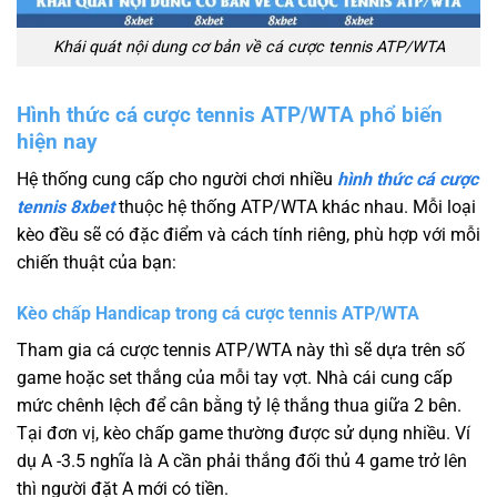
Khái quát nội dung cơ bản về cá cược tennis ATP/WTA
Hình thức cá cược tennis ATP/WTA phổ biến
hiện nay
Hệ thống cung cấp cho người chơi nhiều
hình thức cá cược
tennis 8xbet
thuộc hệ thống ATP/WTA khác nhau. Mỗi loại
kèo đều sẽ có đặc điểm và cách tính riêng, phù hợp với mỗi
chiến thuật của bạn:
Kèo chấp Handicap trong cá cược tennis ATP/WTA
Tham gia cá cược tennis ATP/WTA này thì sẽ dựa trên số
game hoặc set thắng của mỗi tay vợt. Nhà cái cung cấp
mức chênh lệch để cân bằng tỷ lệ thắng thua giữa 2 bên.
Tại đơn vị, kèo chấp game thường được sử dụng nhiều. Ví
dụ A -3.5 nghĩa là A cần phải thắng đối thủ 4 game trở lên
thì người đặt A mới có tiền.