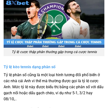
Tỷ lệ cược thập phân thường gặp trong cá cược tennis
Tỷ lệ kèo tennis dạng phân số
Tỷ lệ phân số cũng là một loại hình tương đối phổ biến ở
các nhà cái Anh vì thế mà thường được gọi là tỷ lệ cược
Anh. Mức tỷ lệ này được biểu thị bằng các phân số với dấu
gạch nối hoặc dấu gạch chéo, ví dụ như 5-1, 3/2 hay
08/10,..