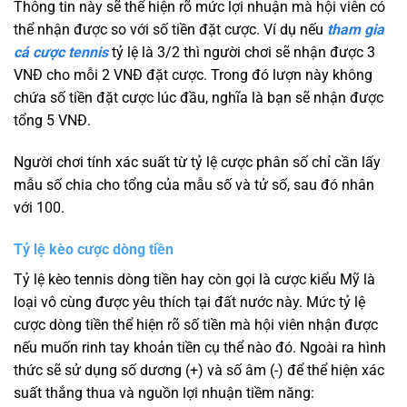
Thông tin này sẽ thể hiện rõ mức lợi nhuận mà hội viên có
thể nhận được so với số tiền đặt cược. Ví dụ nếu
tham gia
cá cược tennis
tỷ lệ là 3/2 thì người chơi sẽ nhận được 3
VNĐ cho mỗi 2 VNĐ đặt cược. Trong đó lượn này không
chứa số tiền đặt cược lúc đầu, nghĩa là bạn sẽ nhận được
tổng 5 VNĐ.
Người chơi tính xác suất từ tỷ lệ cược phân số chỉ cần lấy
mẫu số chia cho tổng của mẫu số và tử số, sau đó nhân
với 100.
Tỷ lệ kèo cược dòng tiền
Tỷ lệ kèo tennis dòng tiền hay còn gọi là cược kiểu Mỹ là
loại vô cùng được yêu thích tại đất nước này. Mức tỷ lệ
cược dòng tiền thể hiện rõ số tiền mà hội viên nhận được
nếu muốn rinh tay khoản tiền cụ thể nào đó. Ngoài ra hình
thức sẽ sử dụng số dương (+) và số âm (-) để thể hiện xác
suất thắng thua và nguồn lợi nhuận tiềm năng: