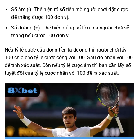
Số âm (-): Thể hiện rõ số tiền mà người chơi đặt cược
để thắng được 100 đơn vị.
Số dương (+): Thể hiện đúng số tiền mà người chơi sẽ
thắng nếu cược 100 đơn vị.
Nếu tỷ lệ cược của dòng tiền là dương thì người chơi lấy
100 chia cho tỷ lệ cược cộng với 100. Sau đó nhân với 100
để tính xác suất. Còn nếu tỷ lệ cược âm thì bạn cần lấy số
tuyệt đối của tỷ lệ cược nhân với 100 để ra xác suất.