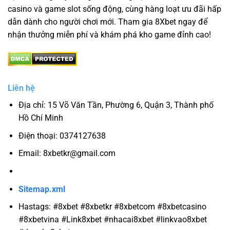
casino và game slot sống động, cùng hàng loạt ưu đãi hấp
dẫn dành cho người chơi mới. Tham gia 8Xbet ngay để
nhận thưởng miễn phí và khám phá kho game đỉnh cao!
Liên hệ
Địa chỉ: 15 Võ Văn Tần, Phường 6, Quận 3, Thành phố
Hồ Chí Minh
Điện thoại: 0374127638
Email:
8xbetkr@gmail.com
Website:
https://8xbet.kr/
Sitemap.xml
Hastags: #8xbet #8xbetkr #8xbetcom #8xbetcasino
#8xbetvina #Link8xbet #nhacai8xbet #linkvao8xbet