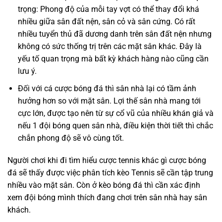
trọng: Phong độ của mỗi tay vợt có thể thay đổi khá
nhiều giữa sân đất nện, sân cỏ và sân cứng. Có rất
nhiều tuyển thủ đã dương danh trên sân đất nện nhưng
không có sức thống trị trên các mặt sân khác. Đây là
yếu tố quan trọng mà bất kỳ khách hàng nào cũng cần
lưu ý.
Đối với cá cược bóng đá thì sân nhà lại có tầm ảnh
hưởng hơn so với mặt sân. Lợi thế sân nhà mang tới
cực lớn, được tạo nên từ sự cổ vũ của nhiều khán giả và
nếu 1 đội bóng quen sân nhà, điều kiện thời tiết thì chắc
chắn phong độ sẽ vô cùng tốt.
Người chơi khi đi tìm hiểu cược tennis khác gì cược bóng
đá sẽ thấy được việc phân tích kèo Tennis sẽ cần tập trung
nhiều vào mặt sân. Còn ở kèo bóng đá thì cần xác định
xem đội bóng mình thích đang chơi trên sân nhà hay sân
khách.