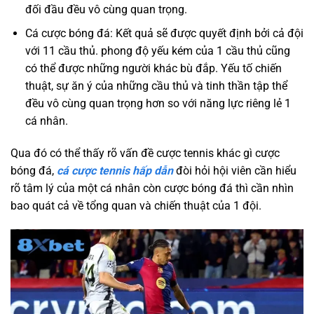
đối đầu đều vô cùng quan trọng.
Cá cược bóng đá: Kết quả sẽ được quyết định bởi cả đội
với 11 cầu thủ. phong độ yếu kém của 1 cầu thủ cũng
có thể được những người khác bù đắp. Yếu tố chiến
thuật, sự ăn ý của những cầu thủ và tinh thần tập thể
đều vô cùng quan trọng hơn so với năng lực riêng lẻ 1
cá nhân.
Qua đó có thể thấy rõ vấn đề cược tennis khác gì cược
bóng đá,
cá cược tennis hấp dẫn
đòi hỏi hội viên cần hiểu
rõ tâm lý của một cá nhân còn cược bóng đá thì cần nhìn
bao quát cả về tổng quan và chiến thuật của 1 đội.