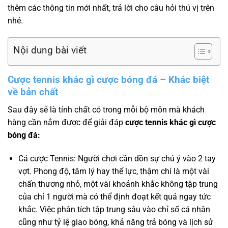
thêm các thông tin mới nhất, trả lời cho câu hỏi thú vị trên
nhé.
Nội dung bài viết
Cược tennis khác gì cược bóng đá – Khác biệt
về bản chất
Sau đây sẽ là tính chất có trong mỗi bộ môn mà khách
hàng cần nắm được để giải đáp
cược tennis khác gì cược
bóng đá:
Cá cược Tennis: Người chơi cần dồn sự chú ý vào 2 tay
vợt. Phong độ, tâm lý hay thể lực, thậm chí là một vài
chấn thương nhỏ, một vài khoảnh khắc không tập trung
của chỉ 1 người mà có thể định đoạt kết quả ngay tức
khắc. Việc phân tích tập trung sâu vào chỉ số cá nhân
cũng như tỷ lệ giao bóng, khả năng trả bóng và lịch sử