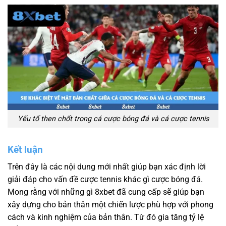
Yếu tố then chốt trong cá cược bóng đá và cá cược tennis
Kết luận
Trên đây là các nội dung mới nhất giúp bạn xác định lời
giải đáp cho vấn đề cược tennis khác gì cược bóng đá.
Mong rằng với những gì 8xbet đã cung cấp sẽ giúp bạn
xây dựng cho bản thân một chiến lược phù hợp với phong
cách và kinh nghiệm của bản thân. Từ đó gia tăng tỷ lệ