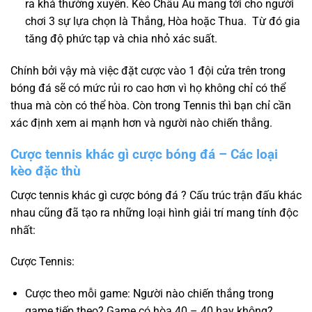
ra khá thường xuyên. Kèo Châu Âu mang tới cho người
chơi 3 sự lựa chọn là Thắng, Hòa hoặc Thua. Từ đó gia
tăng độ phức tạp và chia nhỏ xác suất.
Chính bởi vậy mà việc đặt cược vào 1 đội cửa trên trong
bóng đá sẽ có mức rủi ro cao hơn vì họ không chỉ có thể
thua mà còn có thể hòa. Còn trong Tennis thì bạn chỉ cần
xác định xem ai mạnh hơn và người nào chiến thắng.
Cược tennis khác gì cược bóng đá – Các loại
kèo đặc thù
Cược tennis khác gì cược bóng đá ? Cấu trúc trận đấu khác
nhau cũng đã tạo ra những loại hình giải trí mang tính độc
nhất:
Cược Tennis:
Cược theo mỗi game: Người nào chiến thắng trong
game tiếp theo? Game có hòa 40 – 40 hay không?