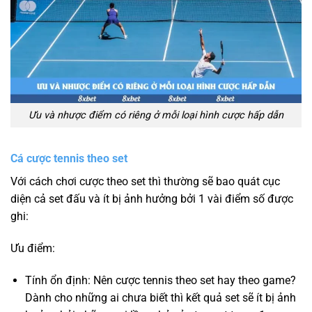
Ưu và nhược điểm có riêng ở mỗi loại hình cược hấp dẫn
Cá cược tennis theo set
Với cách chơi cược theo set thì thường sẽ bao quát cục
diện cả set đấu và ít bị ảnh hưởng bởi 1 vài điểm số được
ghi:
Ưu điểm:
Tính ổn định: Nên cược tennis theo set hay theo game?
Dành cho những ai chưa biết thì kết quả set sẽ ít bị ảnh