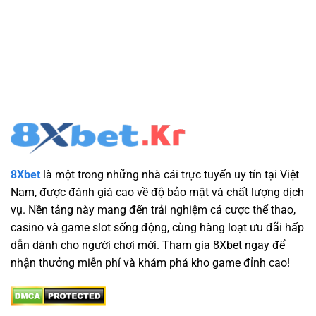
8Xbet
là một trong những nhà cái trực tuyến uy tín tại Việt
Nam, được đánh giá cao về độ bảo mật và chất lượng dịch
vụ. Nền tảng này mang đến trải nghiệm cá cược thể thao,
casino và game slot sống động, cùng hàng loạt ưu đãi hấp
dẫn dành cho người chơi mới. Tham gia 8Xbet ngay để
nhận thưởng miễn phí và khám phá kho game đỉnh cao!