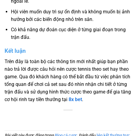
ngoài lề.
Hội viên muốn duy trì sự ổn định và không muốn bị ảnh
hưởng bởi các biến động nhỏ trên sân.
Có khả năng dự đoán cục diện ở từng giai đoạn trong
trận đấu.
Kết luận
Trên đây là toàn bộ các thông tin mới nhất giúp bạn phần
nào trả lời được câu hỏi nên cược tennis theo set hay theo
game. Qua đó khách hàng có thể bắt đầu từ việc phân tích
tổng quan để chơi cả set sau đó nhìn nhận chi tiết ở từng
trận đấu và sử dụng hình thức cược theo game để gia tăng
cơ hội rinh tay tiền thưởng tại
8x bet
.
Bài viết này được đăng trong
Blog cá cược
. Đánh dấu
liên kết thường trực
.