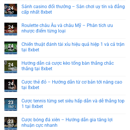
Sảnh casino đổi thưởng – Sân chơi uy tín và đẳng
24
cấp nhất 8xbet
Th7
Roulette châu Âu và châu Mỹ – Phân tích ưu
24
nhược điểm từng loại
Th7
Chiến thuật đánh tài xỉu hiệu quả hiệp 1 và cả trận
24
tại 8xbet
Th7
Hướng dẫn cá cược kèo tổng bàn thắng chắc
24
thắng tại 8xbet
Th7
Cược thẻ đỏ – Hướng dẫn từ cơ bản tới nâng cao
24
tại 8xbet
Th7
Cược tennis từng set siêu hấp dẫn và dễ thắng top
23
1 tại 8xbet
Th7
Cược bóng đá xiên – Hướng dẫn gia tăng lợi
23
nhuận cực nhanh
Th7