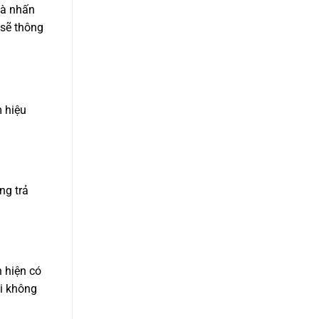
và nhấn
 sẽ thông
 hiệu
ng trả
n hiện có
ối không