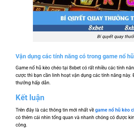
Bí quyết quay thưở
Vận dụng các tính năng có trong game nổ h
Game nổ hũ kèo chéo tại 8xbet có rất nhiều các tính năn
cược thì bạn cần linh hoạt vận dụng các tính năng này.
thưởng hấp dẫn.
Kết luận
Trên đây là các thông tin mới nhất về
game nổ hũ kèo 
có thêm cái nhìn tổng quan và nhanh chóng có được kin
công.