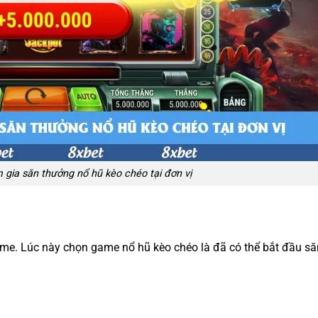
 gia săn thưởng nổ hũ kèo chéo tại đơn vị
ame. Lúc này chọn game nổ hũ kèo chéo là đã có thể bắt đầu s