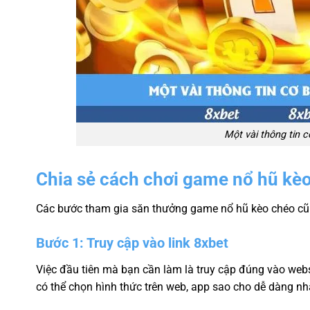
Một vài thông tin 
Chia sẻ cách chơi game nổ hũ kè
Các bước tham gia săn thưởng game nổ hũ kèo chéo cũn
Bước 1: Truy cập vào link 8xbet
Việc đầu tiên mà bạn cần làm là truy cập đúng vào web
có thể chọn hình thức trên web, app sao cho dễ dàng nh