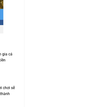
m gia cá
tiền
i chơi sẽ
 thành