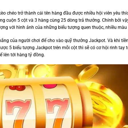
kèo chéo trở thành cái tên hàng đầu được nhiều hội viên yêu thíc
ạng cuộn 5 cột và 3 hàng cùng 25 dòng trả thưởng. Chính bởi v
ượng với hình ảnh của những biểu tượng quen thuộc, nhiều màu 
hắng của người chơi để cho vào quỹ thưởng Jackpot. Và khi tiền
c 5 biểu tượng Jackpot trên mỗi cột thì sẽ có cơ hội rinh tay 
ể lên tới hàng tỷ đồng.