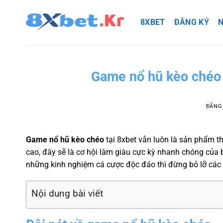
Bỏ
qua
8XBET
ĐĂNG KÝ
N
nội
dung
Game nổ hũ kèo chéo 
ĐĂNG
Game nổ hũ kèo chéo
tại 8xbet vẫn luôn là sản phẩm th
cao, đây sẽ là cơ hội làm giàu cực kỳ nhanh chóng của
những kinh nghiệm cá cược độc đáo thì đừng bỏ lỡ các t
Nội dung bài viết