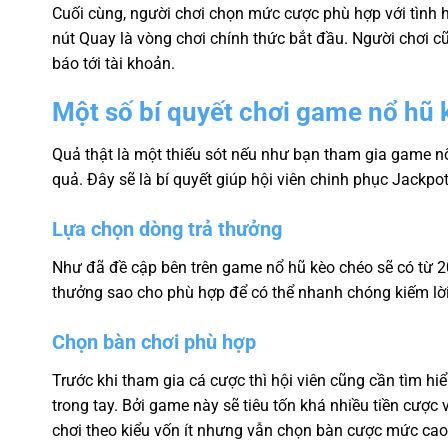
Cuối cùng, người chơi chọn mức cược phù hợp với tình h
nút Quay là vòng chơi chính thức bắt đầu. Người chơi c
báo tới tài khoản.
Một số bí quyết chơi game nổ hũ 
Quả thật là một thiếu sót nếu như bạn tham gia game 
quả. Đây sẽ là bí quyết giúp hội viên chinh phục Jackp
Lựa chọn dòng trả thưởng
Như đã đề cập bên trên game nổ hũ kèo chéo sẽ có từ 20
thưởng sao cho phù hợp để có thể nhanh chóng kiếm lời
Chọn bàn chơi phù hợp
Trước khi tham gia cá cược thì hội viên cũng cần tìm hi
trong tay. Bởi game này sẽ tiêu tốn khá nhiều tiền cượ
chơi theo kiểu vốn ít nhưng vẫn chọn bàn cược mức cao.