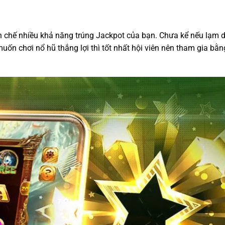
n chế nhiều khả năng trúng Jackpot của bạn. Chưa kể nếu lạm 
ốn chơi nổ hũ thắng lợi thì tốt nhất hội viên nên tham gia bằn