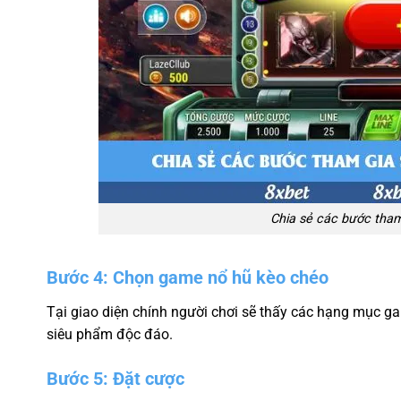
Chia sẻ các bước tham
Bước 4: Chọn game nổ hũ kèo chéo
Tại giao diện chính người chơi sẽ thấy các hạng mục g
siêu phẩm độc đáo.
Bước 5: Đặt cược