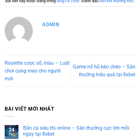
Bài viết này được đăng trong
Blog cá cược
. Đánh dấu
liên kết thường trực
.
ADMIN
Roulette cược số, màu – Luật
Game nổ hũ kèo chéo – Săn
chơi cùng mẹo cho người
thưởng hiệu quả tại 8xbet
mới
BÀI VIẾT MỚI NHẤT
Bắn cá siêu thị online – Săn thưởng cực lớn mỗi
24
ngày tại 8xbet
Th7