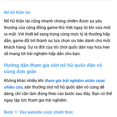
Nổ hũ thần tài
Nổ hũ thần tài cũng nhanh chóng chiếm được sự yêu
thương của cộng đồng game thủ Việt ngay từ khi vừa mới
ra mắt. Với thiết kế sang trọng cùng mức tỷ lệ thưởng hấp
dẫn, game đã trở thành sự lựa chọn ưu tiên dành cho mỗi
khách hàng. Sự ra đời của trò chơi quốc dân này hứa hẹn
sẽ mang tới trải nghiệm hấp dẫn cho bạn.
Hướng dẫn tham gia slot nổ hũ quốc dân vô
cùng đơn giản
Không khác nhiều khi
tham gia trải nghiệm sicbo cược
nhiều cửa
, săn thưởng slot nổ hũ quốc dân vô cùng dễ
dàng, chỉ cần làm đúng theo các bước sau đây. Bạn có thể
ngay lập tức tham gia trải nghiệm:
Bước 1: Vào website cược chính thức