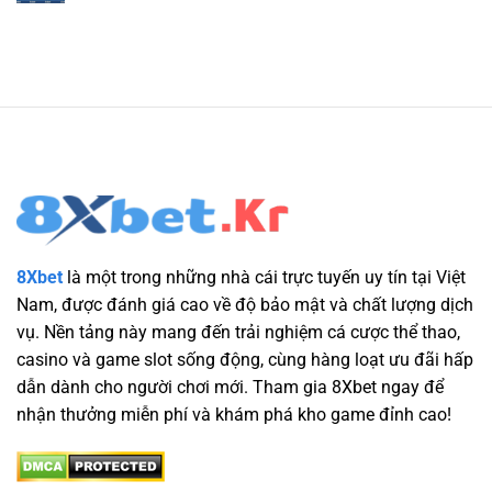
8Xbet
là một trong những nhà cái trực tuyến uy tín tại Việt
Nam, được đánh giá cao về độ bảo mật và chất lượng dịch
vụ. Nền tảng này mang đến trải nghiệm cá cược thể thao,
casino và game slot sống động, cùng hàng loạt ưu đãi hấp
dẫn dành cho người chơi mới. Tham gia 8Xbet ngay để
nhận thưởng miễn phí và khám phá kho game đỉnh cao!