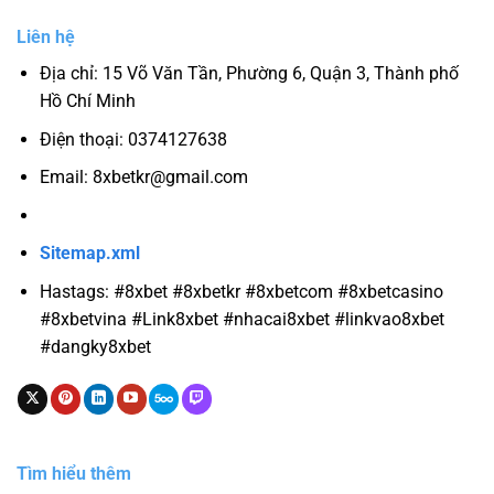
Liên hệ
Địa chỉ: 15 Võ Văn Tần, Phường 6, Quận 3, Thành phố
Hồ Chí Minh
Điện thoại: 0374127638
Email:
8xbetkr@gmail.com
Website:
https://8xbet.kr/
Sitemap.xml
Hastags: #8xbet #8xbetkr #8xbetcom #8xbetcasino
#8xbetvina #Link8xbet #nhacai8xbet #linkvao8xbet
#dangky8xbet
Tìm hiểu thêm